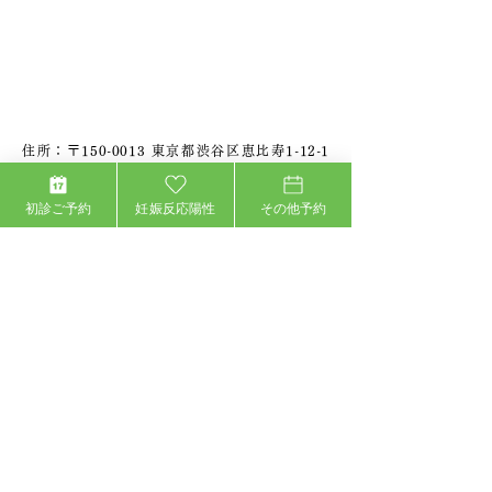
住所：〒150-0013 東京都渋谷区恵比寿1-12-1
CRD Ebisu 1stビル 5F
●
JR、東京メトロ「恵比寿駅」東口より徒歩2分
初診ご予約
妊娠反応陽性
その他予約
●
1Fがびっくり寿司のビル5Fです。
03-5447-2900
24時間 インターネット予約