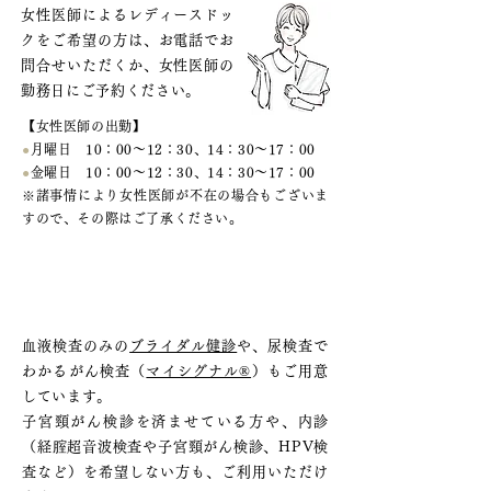
女性医師によるレディースドッ
クをご希望の方は、お電話でお
問合せいただくか、女性医師の
勤務日にご予約ください。
【女性医師の出勤】
●
月曜日 10：00～12：30、14：30～17：00
●
金曜日 10：00～12：30、14：30～17：00
※諸事情により女性医師が不在の場合もございま
すので、その際はご了承ください。
内診をおこなわない検査メニュー
もご用意
血液検査のみの
ブライダル健診
や、尿検査で
わかるがん検査（
マイシグナル®
）もご用意
しています。
子宮頸がん検診を済ませている方や、内診
（経腟超音波検査や子宮頸がん検診、HPV検
査など）を希望しない方も、ご利用いただけ