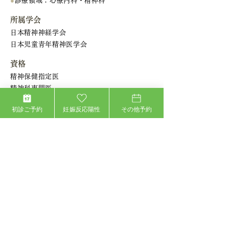
●
診療領域：心療内科・精神科
所属学会
日本精神神経学会
日本児童青年精神医学会
資格
精神保健指定医
精神科専門医
コンサータ処方登録医
初診ご予約
妊娠反応陽性
その他予約
ご予約について
当クリニックは完全予約制です。
診察をご希望の場合は、インターネット予約
かお電話にてご予約をお願いします。
当院は指定自立支援医療機関ではありません。
ホルモン検査や他の疾患の除外などの必要性か
ら初回に採血検査を行います。