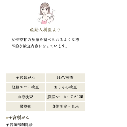
産婦人科医より
女性特有の疾患を調べられるような標
準的な検査内容になっています。
検査内容
子宮頸がん
HPV検査
経膣エコー検査
おりもの検査
血液検査
腫瘍マーカーCA125
尿検査
身体測定・血圧
●
子宮頸がん
子宮頸部細胞診