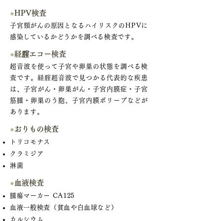
●
HPV検査
子宮頸がんの原因となるハイリスクのHPVに
感染しているかどうかを調べる検査です。
●
経腟エコー検査
超音波を使って子宮や卵巣の状態を調べる検
査です。経腟超音波で見つかる代表的な疾患
は、子宮がん・卵巣がん・子宮内膜症・子宮
筋腫・卵巣のう胞、子宮内膜ポリープなどが
あります。
●
おりもの検査
トリコモナス
クラミジア
淋菌
●
血液検査
腫瘍マーカー CA125
血液一般検査（貧血や白血球など）
カルシウム