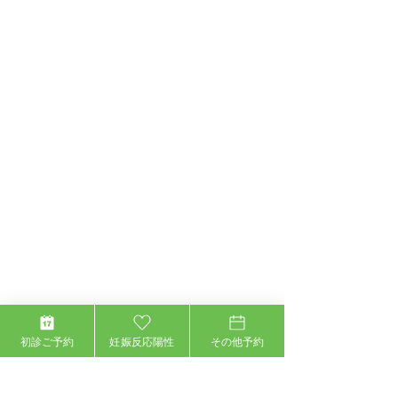
初診ご予約
妊娠反応陽性
その他予約
住所：〒150-0013 東京都渋谷区恵比寿1-12-1
CRD Ebisu 1stビル 5F