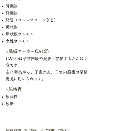
腎機能
肝機能
脂質（コレステロールなど）
糖代謝
甲状腺ホルモン
女性ホルモン
●
腫瘍マーカーCA125
CA125は子宮内膜や腹膜に存在するたんぱく
質です。
主に卵巣がん、子宮がん、子宮内膜症の早期
発見に用いられます。
●
尿検査
尿蛋白
尿糖
時間・料金
所要時間／約45分 29,700円（税込）