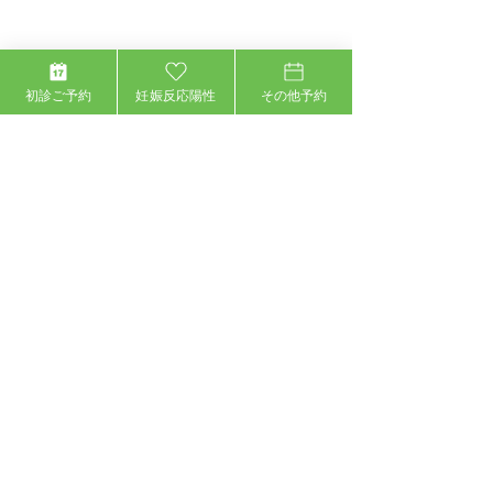
初診ご予約
妊娠反応陽性
その他予約
住所：〒150-0013 東京都渋谷区恵比寿1-12-1
CRD Ebisu 1stビル 5F
●
JR、東京メトロ「恵比寿駅」東口より徒歩2分
●
1Fがびっくり寿司のビル5Fです。
03-5447-2900
24時間 インターネット予約