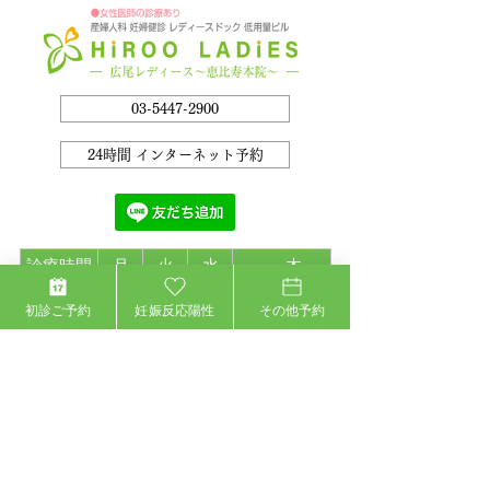
03-5447-2900
24時間 インターネット予約
診療時間
月
火
水
木
10:00～
院長・女医（心
初診ご予約
妊娠反応陽性
その他予約
院長
院長
院長
13:00
療内科※）
14:30～
院長・女医（心
院長
院長
院長
19:00
療内科※）
※土曜日の診療時間10:00～14:00
※手の外科は第一第四土曜日