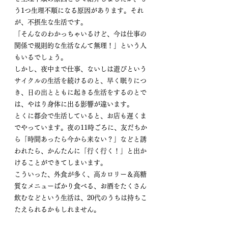
う1つ生理不順になる原因があります。それ
が、不摂生な生活です。 
「そんなのわかっちゃいるけど、今は仕事の
関係で規則的な生活なんて無理！」という人
もいるでしょう。 
しかし、夜中まで仕事、ないしは遊びという
サイクルの生活を続けるのと、早く眠りにつ
き、日の出とともに起きる生活をするのとで
は、やはり身体に出る影響が違います。 
とくに都会で生活していると、お店も遅くま
でやっています。夜の11時ごろに、友だちか
ら「時間あったら今から来ない？」などと誘
われたら、かんたんに「行く行く！」と出か
けることができてしまいます。 
こういった、外食が多く、高カロリー＆高糖
質なメニューばかり食べる、お酒をたくさん
飲むなどという生活は、20代のうちは持ちこ
たえられるかもしれません。  