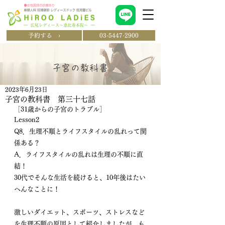
予約する ›
03-5447-2900
​子宮の教科書
2023年6月23日
子宮の教科書 第三十七話
［
31歳からの子宮のトラブル
］
Lesson2
Q8．生理不順とライフスタイルの乱れって関
係ある？ 
A．ライフスタイルの乱れは生理の不順に直
結！ 　　
30代でそんな生活を続けると、10年後はたい
へんなことに！　
激しいダイエット、スポーツ、ストレスなど
を生理不順の原因として紹介しましたが、も