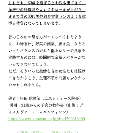
けれども、30歳を過ぎるとお腹も出てきて、
血液中の肝機能やコレステロールが上がり、
まるで昔の30代男性独身営業マンのような体
型と体質になってしまいます。  
昔の日本のお母さんがつくってくれたよう
な、お味噌汁、野菜の副菜、焼き魚、などと
いったバランスの取れた低カロリーの食事を
実践するのには、時間的な余裕とパワーがな
いとできないでしょう。 
ただ、そういった生活を昔の女性たちは続け
てきたからこそ、生理不順の問題も少なかっ
たかもしれません。
著者：宗田 聡医師（広尾レディース院長）
 引用：31歳からの子宮の教科書（出版：デ
ィスカヴァー・トゥエンティワン）
https://www.amazon.co.jp/dp/4799312499
＜第三十六話へ
第三十八話へ＞