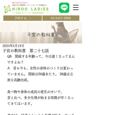
予約する ›
03-5447-2900
​子宮の教科書
2023年5月19日
子宮の教科書 第二十七話
Q6　閉経する年齢って、今は遅くなってるん
ですよね？ 
A　昔も今も、女性の身体のつくりは変わっ
ていません。 閉経は50歳あたり。 38歳は立
派な高齢出産。
食べ物や身体の成長の変化のせいで、
昔と比べ、多少生理が始まる時期が早くなっ
てきてはいます。