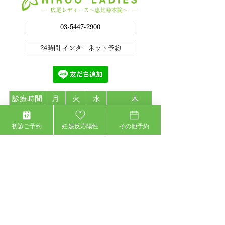
03-5447-2900
24時間 インターネット予約
診療時間
月
火
水
木
10:00～
院長・女医（心
院長
院長
院長
初診ご予約
妊娠反応陽性
その他予約
13:00
療内科※）
14:30～
院長・女医（心
院長
院長
院長
19:00
療内科※）
※土曜日の診療時間10:00～14:00
※手の外科は第一第四土曜日
※心療内科は第一第三木曜日10:00～13:00、
15:00～18:00