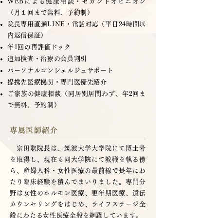
WEBによる健康相談・セカンドオピニオン
（月１回まで無料、予約制）
院長専用直通LINE・電話対応（平日24時間以
内返信保証）
年1回の再評価ドック
追加検査・治療の会員割引
パーソナルコンシェルジュサポート
提携先医療機関・専門医優先紹介
ご家族の健康相談（同居別居問わず、年2回ま
で無料、予約制）
専属医師紹介
宗田聡院長は、筑波大学大学院にて博士号
を取得し、現在も同大学院にて教鞭を執る傍
ら、産婦人科・女性医療の最前線で長年にわ
たり臨床経験を積んでまいりました。専門分
野は女性のホルモン医療、更年期医療、遺伝
カウンセリングをはじめ、ライフステージ全
般にわたる女性医療全般を網羅しています。