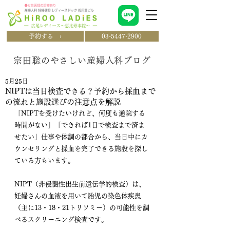
予約する ›
03-5447-2900
宗田聡のやさしい産婦人科ブログ
5月25日
NIPTは当日検査できる？予約から採血まで
の流れと施設選びの注意点を解説
「NIPTを受けたいけれど、何度も通院する
時間がない」「できれば1日で検査まで済ま
せたい」仕事や体調の都合から、当日中にカ
ウンセリングと採血を完了できる施設を探し
ている方もいます。
NIPT（非侵襲性出生前遺伝学的検査）は、
妊婦さんの血液を用いて胎児の染色体疾患
（主に13・18・21トリソミー）の可能性を調
べるスクリーニング検査です。