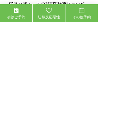
広尾レディースのNIPT検査について
東京でNIPTの当日検査をお考えの方は、
広
初診ご予約
妊娠反応陽性
その他予約
尾レディース〜恵比寿本院〜
にご相談くださ
い。
当院ではカウンセリングと採血を同日に実施
できる体制を整えており、来院回数を最小限
に抑えることが可能です。
当院は
出生前検査認証制度等運営委員会（日
本医学会）
にNIPT実施医療機関（連携施
設）として認定されており、基幹施設である
東京慈恵会医科大学と連携して対応しており
ます。
院長の宗田聡は、日本産科婦人科学会 産婦人
科専門医および日本人類遺伝学会 臨床遺伝専
門医・指導医の資格を持ち、長年にわたり胎
児診断・出生前診断の診療・教育・研究に従
事してきました。