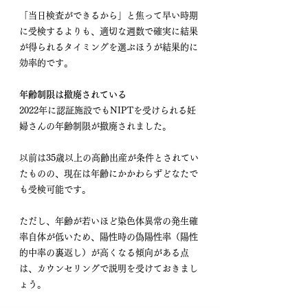
「当日検査ができるから」と焦って早い時期
に受検するよりも、適切な週数で確実に結果
が得られるタイミングを選ぶほうが結果的に
効率的です。
年齢制限は撤廃されている
2022年に認証施設でもNIPTを受けられる妊
婦さんの年齢制限が撤廃されました。
以前は35歳以上の高齢出産が条件とされてい
たものの、現在は年齢にかかわらずどなたで
も受検可能です。
ただし、年齢が若いほど染色体異常の発生確
率自体が低いため、陽性時の偽陽性率（陽性
的中率の裏返し）が高くなる傾向がある点
は、カウンセリングで説明を受けておきまし
ょう。