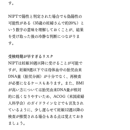
す。
NIPTで陽性と判定された場合でも偽陽性の
可能性がある（35歳の妊婦さんで約20％）と
いう数字の意味を理解しておくことが、結果
を受け取った後の冷静な判断につながりま
す。
受検時期が早すぎるリスク
NIPTは妊娠10週以降に受けることが可能で
すが、妊娠9週以下では母体血中の胎児由来
DNA量（胎児分画）が十分でなく、再検査
が必要になるケースもあります。また、BMI
が高い方については胎児由来DNA量が相対
的に低くなりやすいため、ACOG（米国産婦
人科学会）のガイドラインなどでも言及され
ているように、少し遅らせて妊娠12週以降の
検査が推奨される場合もある点は覚えておき
ましょう。