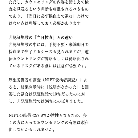
ただし、カウンセリングの内容を踏まえて検
査を見送るという判断も尊重されるべきもの
であり、「当日に必ず採血まで進む」わけで
はない点は理解しておく必要があります。
非認証施設の「当日検査」との違い
非認証施設の中には、予約不要・来院即日で
採血まで完了するケースも見られますが、遺
伝カウンセリングが省略もしくは簡略化され
ているリスクがある点には注意が必要です。
厚生労働省の調査（NIPT受検者調査）によ
ると、結果開示時に「説明がなかった」と回
答した割合は認証施設で10％だったのに対
し、非認証施設では84％にのぼりました。
NIPTの結果は97.8％が陰性となるため、多
くの方にとってカウンセリングの有無は顕在
化しないかもしれません。