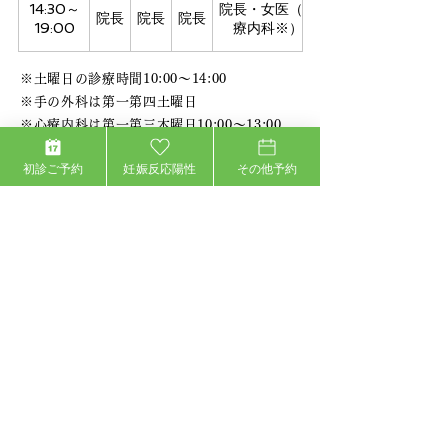
14:30～
院長・女医（心
院長
院長
院長
19:00
療内科※）
※土曜日の診療時間10:00～14:00
※手の外科は第一第四土曜日
※心療内科は第一第三木曜日10:00～13:00、
15:00～18:00
初診ご予約
妊娠反応陽性
その他予約
※休診日：土曜午後、日曜日、祝日
​ ※最終受付：終了時間30分前
女性医師をご希望の方へ
女性医師の出勤は以下になります。
ご希望の方は、お電話でお問合せ頂く
か、ネット予約の際にご記載ください。
●
金曜日 10：00～13：00 14：30～
17：00
※女性医師が不在の場合もご
ざいますので、その際はご了
承ください。