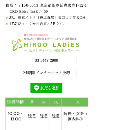
住所：〒150-0013 東京都渋谷区恵比寿1-12-1
CRD Ebisu 1stビル 5F
●
JR、東京メトロ「恵比寿駅」東口より徒歩2分
●
1Fがびっくり寿司のビル5Fです。
03-5447-2900
24時間 インターネット予約
診療時間
月
火
水
木
10:00～
院長・女医（心
院長
院長
院長
13:00
療内科※）