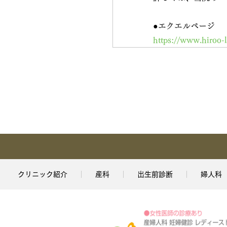
●エクエルページ
https://www.hiroo-
クリニック紹介
産科
出生前診断
婦人科