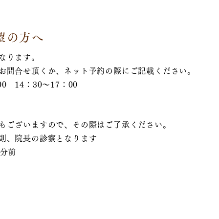
望の方へ
なります。
お問合せ頂くか、ネット予約の際にご記載ください。
0 14：30～17：00
もございますので、その際はご了承ください。
則、院長の診察となります
0分前