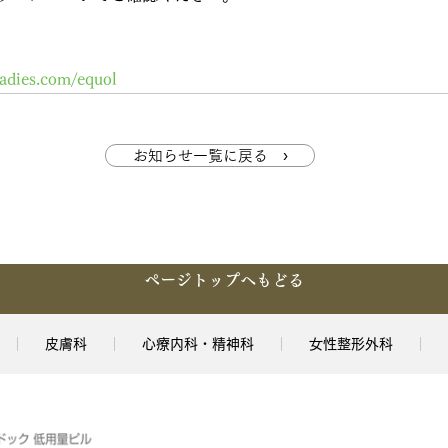
ladies.com/equol
お知らせ一覧に戻る ›
ページトップへもどる
皮膚科
心療内科・精神科
女性整形外科