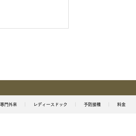
専門外来
レディースドック
予防接種
料金