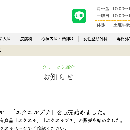
婦人科
皮膚科
心療内科・精神科
女性整形外科
専門外
事
クリニック紹介
​お知らせ
ル」「エクエルプチ」を販売始めました。
有食品「エクエル」「エクエルプチ」の販売を始めました。
クエルページでご確認ください。