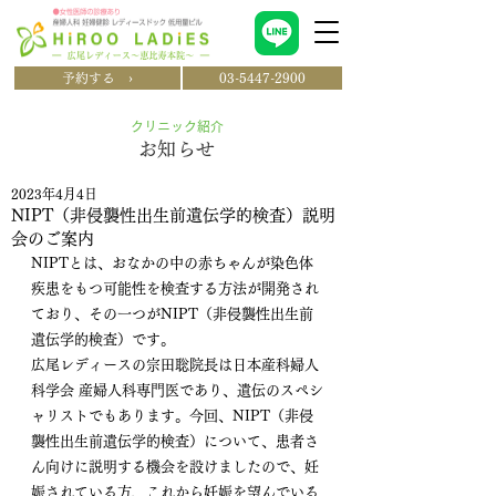
予約する ›
03-5447-2900
クリニック紹介
​お知らせ
2023年4月4日
NIPT（非侵襲性出生前遺伝学的検査）説明
会のご案内
NIPTとは、おなかの中の赤ちゃんが染色体
疾患をもつ可能性を検査する方法が開発され
ており、その一つがNIPT（非侵襲性出生前
遺伝学的検査）です。
広尾レディースの宗田聡院長は日本産科婦人
科学会 産婦人科専門医であり、遺伝のスペシ
ャリストでもあります。今回、NIPT（非侵
襲性出生前遺伝学的検査）について、患者さ
ん向けに説明する機会を設けましたので、妊
娠されている方、これから妊娠を望んでいる