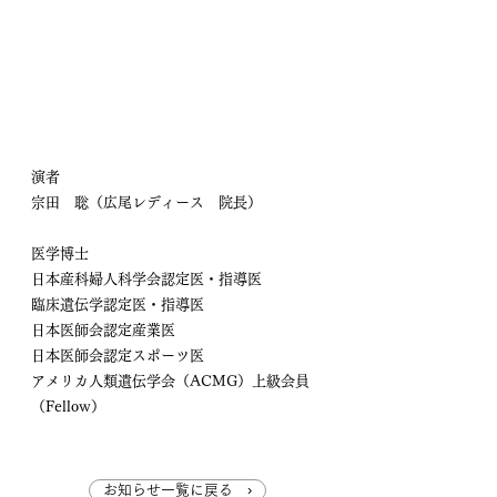
演者
宗田　聡（広尾レディース　院長）
医学博士
日本産科婦人科学会認定医・指導医
臨床遺伝学認定医・指導医
日本医師会認定産業医
日本医師会認定スポーツ医
アメリカ人類遺伝学会（ACMG）上級会員
（Fellow）
お知らせ一覧に戻る ›