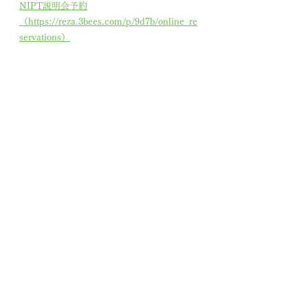
NIPT説明会予約
（https://reza.3bees.com/p/9d7b/online_re
servations）