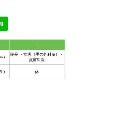
土
院長 ・女医（手の外科※）・
科)
皮膚科医
科)
休