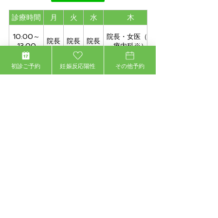
診療時間
月
火
水
木
10:00～
院長・女医（心
院長
院長
院長
13:00
療内科※）
初診ご予約
妊娠反応陽性
その他予約
14:30～
院長・女医（心
院長
院長
院長
19:00
療内科※）
※土曜日の診療時間10:00～14:00
※手の外科は第一第四土曜日
※心療内科は第一第三木曜日10:00～13:00、
15:00～18:00
※休診日：土曜午後、日曜日、祝日
​ ※最終受付：終了時間30分前
女性医師をご希望の方へ
女性医師の出勤は以下になります。
ご希望の方は、お電話でお問合せ頂く