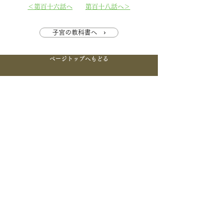
＜第百十六話へ
第百十八話へ＞
子宮の教科書へ ›
ページトップへもどる