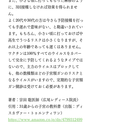
また、小さな頃に打ってもらった麻疹のよう
に、3回接種しなければ効果を得られませ
ん。 
よく20代や30代の方は今さら予防接種を打っ
ても手遅れで意味がない、と勘違いされてい
ます。もちろん、小さい頃に打っておけば中
高生でうつるリスクは小さくなりますが、そ
れ以上の年齢であっても遅くはありません。 
ワクチンは100％すべてのウイルスをカバー
して完全に予防してくれるようなタイプでは
ないので、主力のウイルスはブロックして
も、他の数種類ほどの子宮頸ガンのリスクと
なるウイルスがいますので、定期的な子宮頸
ガン健診は受けておく必要があります。 
著者：宗田 聡医師（広尾レディース院長）
引用：31歳からの子宮の教科書（出版：ディ
スカヴァー・トゥエンティワン）
https://www.amazon.co.jp/dp/4799312499