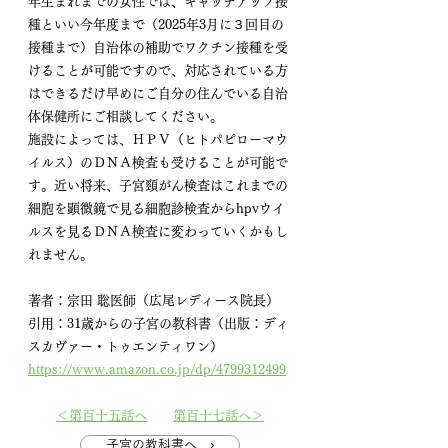
年生まれまでの女性では、キャッチアップ接
種といい今年度まで（2025年3月に３回目の
接種まで）自治体の補助でワクチン接種を受
けることが可能ですので、対応されている方
はできるだけ早めにご自分の住んでいる自治
体保健所にご相談してください。
施設によっては、ＨＰＶ（ヒトパピローマウ
イルス）のＤＮＡ検査も受けることが可能で
す。近い将来、子宮頸がん検査はこれまでの
細胞を顕微鏡で見る細胞診検査からhpvウイ
ルスを見るＤＮＡ検査に変わっていくかもし
れません。
著者：宗田 聡医師（広尾レディース院長）
引用：31歳からの子宮の教科書（出版：ディ
スカヴァー・トゥエンティワン）
https://www.amazon.co.jp/dp/4799312499
＜第百十五話へ
第百十七話へ＞
子宮の教科書へ ›