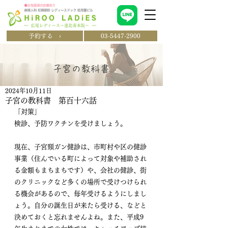
予約する ›
03-5447-2900
​子宮の教科書
2024年10月11日
子宮の教科書 第百十六話
「対策」 
検診、予防ワクチンを受けましょう。
現在、子宮頸ガン健診は、市町村や区の健診
事業（住んでいる町によって対象や補助され
る金額もまちまちです）や、会社の健診、街
のクリニックなど多くの場所で受けつけられ
る機会があるので、毎年受けるようにしまし
ょう。自分の誕生日が来たら受ける、などと
決めておくと忘れませんよね。また、平成9