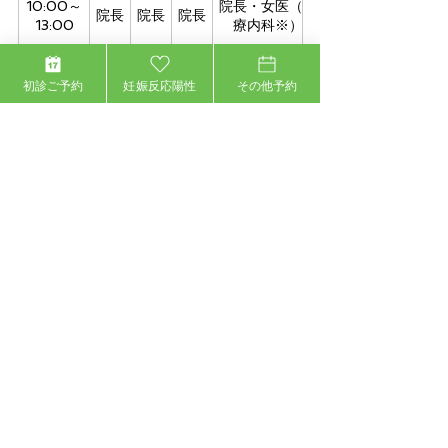
10:00～
院長・女医（心
院長
院長
院長
13:00
療内科※）
14:30～
院長・女医（心
院長
院長
院長
初診ご予約
妊娠反応陽性
その他予約
19:00
療内科※）
※土曜日の診療時間10:00～14:00
※手の外科は第一第四土曜日
※心療内科は第一第三木曜日10:00～13:00、
15:00～18:00
※休診日：土曜午後、日曜日、祝日
​ ※最終受付：終了時間30分前
女性医師をご希望の方へ
女性医師の出勤は以下になります。
ご希望の方は、お電話でお問合せ頂く
か、ネット予約の際にご記載ください。
●
金曜日 10：00～13：00 14：30～
17：00