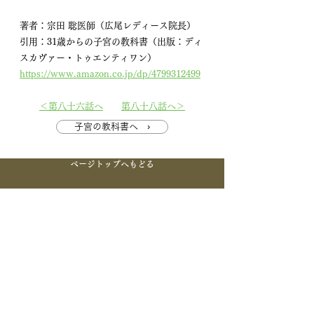
著者：宗田 聡医師（広尾レディース院長）
引用：31歳からの子宮の教科書（出版：ディ
スカヴァー・トゥエンティワン）
https://www.amazon.co.jp/dp/4799312499
＜第八十六話へ
第八十八話へ＞
子宮の教科書へ ›
ページトップへもどる