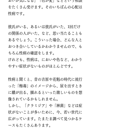
おいが気になる」「色が変」などという相談
をたくさん受けます。そのいちばんの心配は
性病です。
彼氏がいる、あるいは彼氏がいた、1回だけ
の関係の人がいた、など、思い当たることも
あるでしょう。こういった場合、どんな人と
おつき合いしているかわかりませんので、も
ちろん性病の確認をします。
けれども、性病は、においや色など、わかり
やすい症状がないものがほとんどです。
性病と聞くと、昔の吉原や花魁の時代に流行
った「梅毒」のイメージから、尿を出すとき
に膿が出る、腫れるといった激しいものを想
像されているかもしれません。
しかし、「クラミジア」や「淋菌」などは症
状がないことが多いために、今、若い世代に
広がっています。たまたま調べて見つかるケ
ースもたくさんあります。