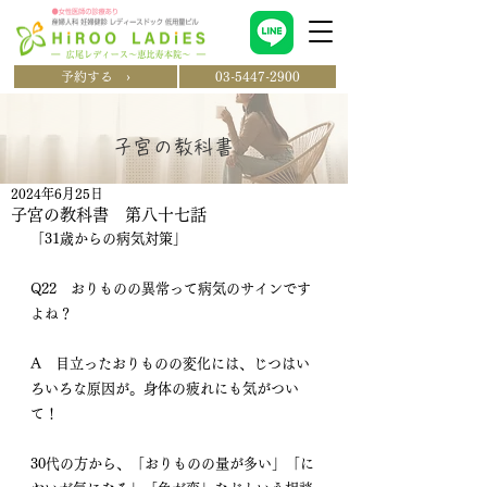
予約する ›
03-5447-2900
​子宮の教科書
2024年6月25日
子宮の教科書 第八十七話
「31歳からの病気対策」
Q22　おりものの異常って病気のサインです
よね？
A　目立ったおりものの変化には、じつはい
ろいろな原因が。身体の疲れにも気がつい
て！
30代の方から、「おりものの量が多い」「に