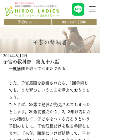
予約する ›
03-5447-2900
​子宮の教科書
2024年8月2日
子宮の教科書 第九十八話
一度筋腫を取ってもまたできる　
また、子宮筋腫を診断されたら、1回手術し
ても、また育つということを覚えておきまし
ょう。 
たとえば、28歳で筋腫が発見されてしまった
とします。30歳前後だから、2，3年以内にた
ぶん結婚して、子どもをつくるだろうという
予測のもとに、子宮筋腫だけを取る手術をし
ます。「来年、順調にいけば結婚して、子ど