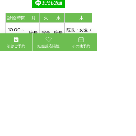
診療時間
月
火
水
木
10:00～
院長・女医（心
院長
院長
院長
13:00
療内科※）
初診ご予約
妊娠反応陽性
その他予約
14:30～
院長・女医（心
院長
院長
院長
19:00
療内科※）
※土曜日の診療時間10:00～14:00
※手の外科は第一第四土曜日
※心療内科は第一第三木曜日10:00～13:00、
15:00～18:00
※休診日：土曜午後、日曜日、祝日
​ ※最終受付：終了時間30分前
女性医師をご希望の方へ
女性医師の出勤は以下になります。