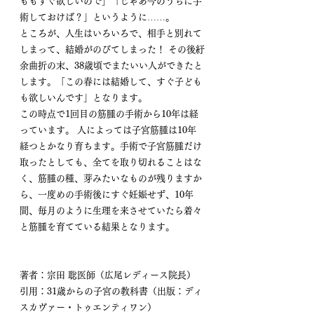
ももすぐ欲しいので」「じゃあ今のうちに手
術しておけば？」というように……。 
ところが、人生はいろいろで、相手と別れて
しまって、結婚がのびてしまった！ その後紆
余曲折の末、38歳頃でまたいい人ができたと
します。「この春には結婚して、すぐ子ども
も欲しいんです」となります。
この時点で1回目の筋腫の手術から10年は経
っています。 人によっては子宮筋腫は10年
経つとかなり育ちます。手術で子宮筋腫だけ
取ったとしても、全てを取り切れることはな
く、筋腫の種、芽みたいなものが残りますか
ら、一度めの手術後にすぐ妊娠せず、10年
間、毎月のように生理を来させていたら着々
と筋腫を育てている結果となります。
著者：宗田 聡医師（広尾レディース院長）
引用：31歳からの子宮の教科書（出版：ディ
スカヴァー・トゥエンティワン）