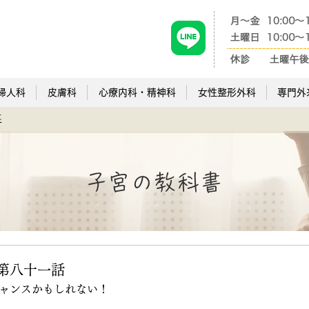
婦人科
皮膚科
心療内科・精神科
女性整形外科
専門外
事
​子宮の教科書
第八十一話
ャンスかもしれない！