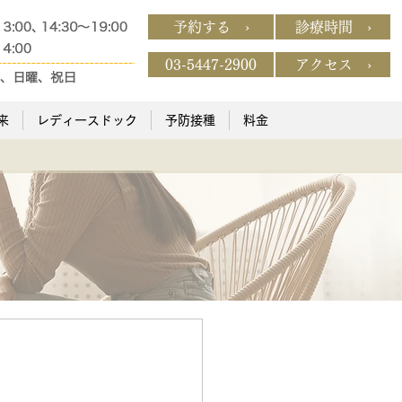
予約する ›
診療時間 ›
03-5447-2900
アクセス ›
来
レディースドック
予防接種
料金