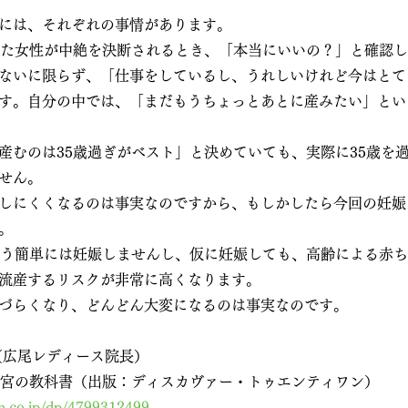
には、それぞれの事情があります。
ぎた女性が中絶を決断されるとき、「本当にいいの？」と確認
ないに限らず、「仕事をしているし、うれしいけれど今はとて
す。自分の中では、「まだもうちょっとあとに産みたい」とい
産むのは35歳過ぎがベスト」と決めていても、実際に35歳を
せん。
しにくくなるのは事実なのですから、もしかしたら今回の妊娠
。
そう簡単には妊娠しませんし、仮に妊娠しても、高齢による赤
流産するリスクが非常に高くなります。
づらくなり、どんどん大変になるのは事実なのです。
（広尾レディース院長）
子宮の教科書（出版：ディスカヴァー・トゥエンティワン）
n.co.jp/dp/4799312499