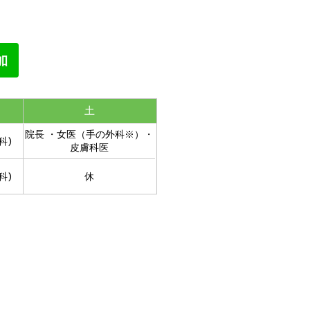
土
院長 ・女医（手の外科※）・
科)
皮膚科医
科)
休