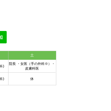
土
院長 ・女医（手の外科※）・
科)
皮膚科医
科)
休