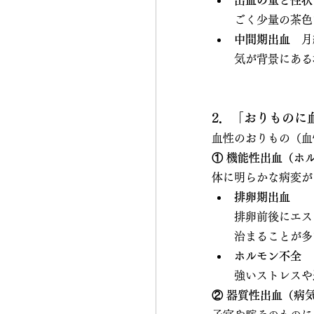
出血の量と性状
ごく少量の茶色
中間期出血
　月
気が背景にある
2．「おりものに
血性のおりもの（血
① 機能性出血（ホ
体に明らかな病変が
排卵期出血
排卵前後にエス
治まることが多
ホルモン不全
強いストレスや
② 器質性出血（病