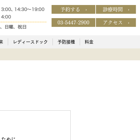
予約する ›
診療時間 ›
03-5447-2900
アクセス ›
来
レディースドック
予防接種
料金
ために ―