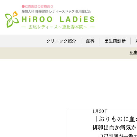
クリニック紹介
産科
出生前診断
記
1月30日
「おりものに血
排卵出血か病気か
― 自己判断が一番