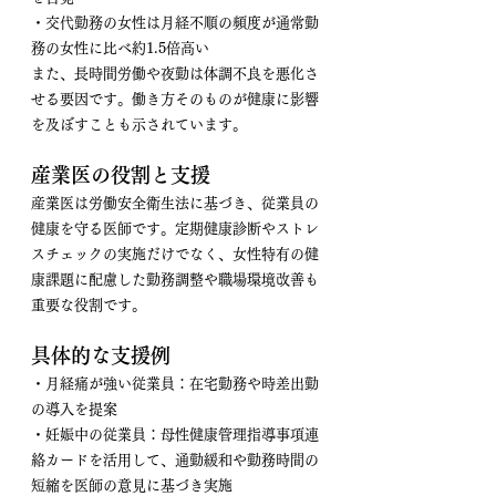
・交代勤務の女性は月経不順の頻度が通常勤
務の女性に比べ約1.5倍高い
また、長時間労働や夜勤は体調不良を悪化さ
せる要因です。働き方そのものが健康に影響
を及ぼすことも示されています。
産業医の役割と支援
産業医は労働安全衛生法に基づき、従業員の
健康を守る医師です。定期健康診断やストレ
スチェックの実施だけでなく、女性特有の健
康課題に配慮した勤務調整や職場環境改善も
重要な役割です。
具体的な支援例
・月経痛が強い従業員：在宅勤務や時差出勤
の導入を提案
・妊娠中の従業員：母性健康管理指導事項連
絡カードを活用して、通勤緩和や勤務時間の
短縮を医師の意見に基づき実施