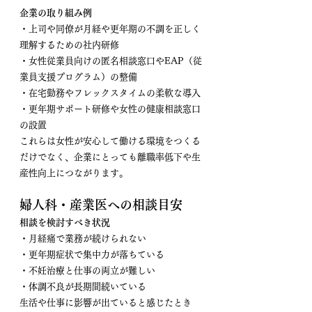
企業の取り組み例
・上司や同僚が月経や更年期の不調を正しく
理解するための社内研修
・女性従業員向けの匿名相談窓口やEAP（従
業員支援プログラム）の整備
・在宅勤務やフレックスタイムの柔軟な導入
・更年期サポート研修や女性の健康相談窓口
の設置
これらは女性が安心して働ける環境をつくる
だけでなく、企業にとっても離職率低下や生
産性向上につながります。
婦人科・産業医への相談目安
相談を検討すべき状況
・月経痛で業務が続けられない
・更年期症状で集中力が落ちている
・不妊治療と仕事の両立が難しい
・体調不良が長期間続いている
生活や仕事に影響が出ていると感じたとき