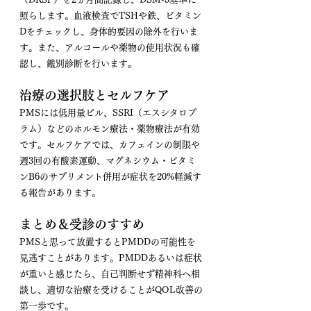
照らします。血液検査でTSHや鉄、ビタミン
Dをチェックし、身体的要因の除外を行いま
す。また、アルコールや薬物の使用状況も確
認し、鑑別診断を行います。
治療の選択肢とセルフケア
PMSには低用量ピル、SSRI（エスシタロプ
ラム）などのホルモン療法・薬物療法が有効
です。セルフケアでは、カフェインの制限や
週3回の有酸素運動、マグネシウム・ビタミ
ンB6のサプリメント併用が症状を20%軽減す
る報告があります。
まとめ＆受診のすすめ
PMSと思って放置するとPMDDの可能性を
見逃すことがあります。PMDDあるいは症状
が重いと感じたら、自己判断せず精神科へ相
談し、適切な治療を受けることがQOL改善の
第一歩です。