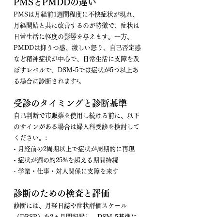
PMSとPMDDの違い
PMSは月経前1週間程度に不快症状が現れ、
月経開始と共に改善するのが特徴で、症状は
日常生活に軽度の影響を与えます。一方、
PMDDは抑うつ感、激しい怒り、自己否定感
など精神症状が中心で、日常生活に支障を及
ぼすレベルで、DSM-5では症状が5つ以上あ
る場合に診断されます²。
受診のタイミングと診断基準
自己判断で市販薬を使用し続ける前に、以下
のサインがある場合は婦人科受診を検討して
ください。:
- 月経前の2周期以上で症状が周期的に再現
- 症状が週の約25%を超える期間持続
- 学業・仕事・対人関係に支障を来す
診断のための検査と評価
診断には、月経日誌や症状評価スケール
（DRSP）を2ヵ月間記録し、DSM-5基準に