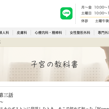
婦人科
皮膚科
心療内科・精神科
女性整形外科
専門外
事
​子宮の教科書
第三話
～
カのボストンに留学したとき、そこで初めて知った「Women's 