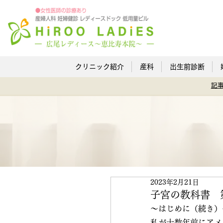
クリニック紹介
産科
出生前診断
記
2023年2月21日
子宮の教科書 
～はじめに（続き）
私が十数年前にアメリ