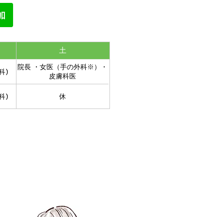
土
院長 ・女医（手の外科※）・
科)
皮膚科医
科)
休