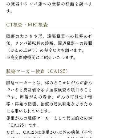
の臓器やリンパ節への転移の有無を調べま
す。
CT検査・MRI検査
腫瘍の大きさや形、遠隔臓器への転移の有
無、リンパ節転移の診断、周辺臓器への浸潤
（がんの広がり）の程度などを調べます。
※高度医療機関にご紹介いたします。
腫瘍マーカー検査（CA125）
腫瘍マーカーとは、体のどこかにがんが潜ん
でいると異常値を示す血液検査の項目のこと
です。卵巣がんの場合、がんの可能性や転
移・再発の指標、治療の効果判定などのため
にも用いられています。
卵巣がんの腫瘍マーカーとして代表的なのが
「CA125」です。
ただし、CA125は卵巣がん以外の病気（子宮