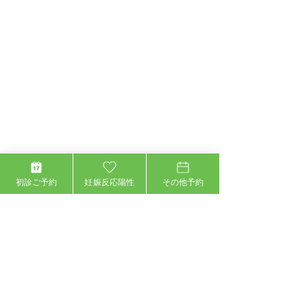
住所：〒150-0013 東京都渋谷区恵比寿1-12-1
初診ご予約
妊娠反応陽性
その他予約
CRD Ebisu 1stビル 5F
●
JR、東京メトロ「恵比寿駅」東口より徒歩2分
●
1Fがびっくり寿司のビル5Fです。
03-5447-2900