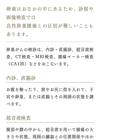
卵巣はおなかの中にあるため、診察や
画像検査では
良性卵巣腫瘍との区別が難しいことも
あります。
卵巣がんの検診は、内診・直腸診、超音波検
査、CT検査・MRI検査、腫瘍マーカー検査
（CA125）などをおこないます。
内診、直腸診
お腹を触ったり、腟やお尻に指を入れて、子
宮や卵巣、または直腸とその周囲の状態を調
べます。
超音波検査
腹部や膣の中から、超音波を用いて腫瘍の大
きさや状態、周囲の臓器との位置関係やほか