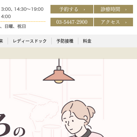
予約する ›
診療時間 ›
03-5447-2900
アクセス ›
来
レディースドック
予防接種
料金